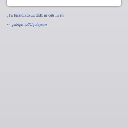
¿Ta biialdladxuu dídx ni cutɨ lii rɨ́?
← gubigrɨ lo
Tilquiapam