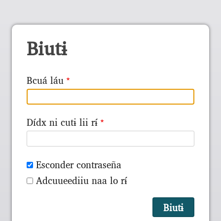
Biutɨ
Bcuá láu
Dídx ni cutɨ lii rɨ́
Esconder contraseña
Adcuueediiu naa lo rɨ́