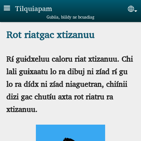
Skip to main content
Tilquiapam
Sel
Gubiia, biildy ne bcuadiag
Rot riatgac xtizanuu
Rɨ́ guɨdxeluu caloru riat xtizanuu. Chi
lali guɨxaatu lo ra dibuj ni zíad rɨ́ gu
lo ra dídx ni zíad niaguetran, chiínii
dizi gac chutɨ́u axta rot riatru ra
xtizanuu.