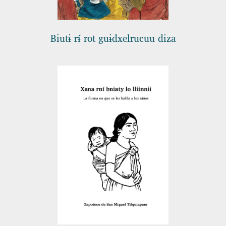
Biutɨ rɨ́ rot guɨdxelrucuu diza