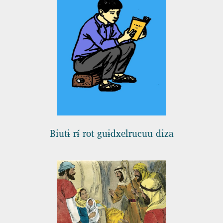
Biutɨ rɨ́ rot guɨdxelrucuu diza