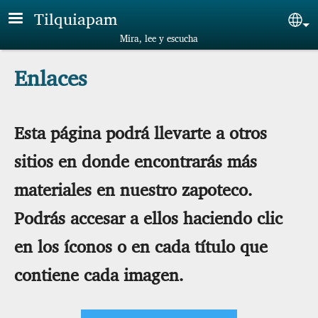
Skip to main content
Tilquiapam
Sel
Mira, lee y escucha
Enlaces
Esta página podrá llevarte a otros
sitios en donde encontrarás más
materiales en nuestro zapoteco.
Podrás accesar a ellos haciendo clic
en los íconos o en cada título que
contiene cada imagen.