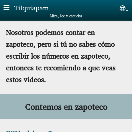
Skip to main content
Tilquiapam
Sel
Mira, lee y escucha
Nosotros podemos contar en
zapoteco, pero si tú no sabes cómo
escribir los números en zapoteco,
entonces te recomiendo a que veas
estos videos.
Contemos en zapoteco