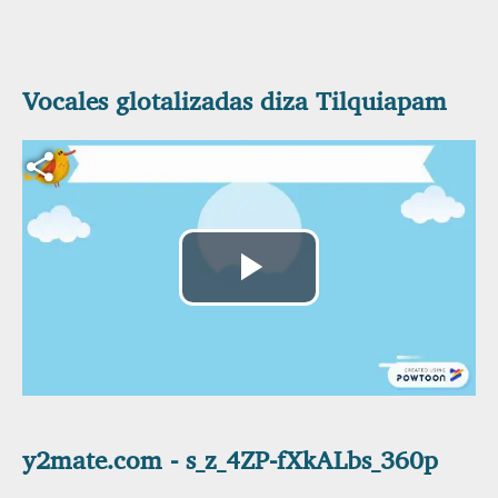
Vocales glotalizadas diza Tilquiapam
Archivo de vídeo
Reproducir
Vídeo
y2mate.com - s_z_4ZP-fXkALbs_360p