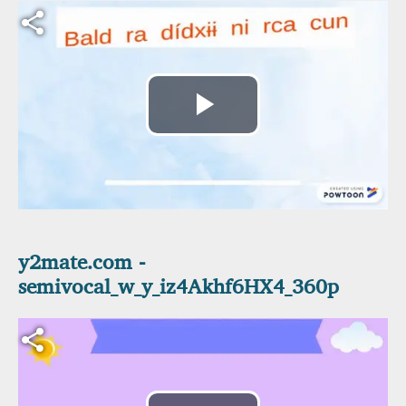
Archivo de vídeo
Reproducir
Vídeo
y2mate.com -
semivocal_w_y_iz4Akhf6HX4_360p
Archivo de vídeo