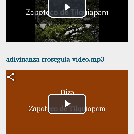
Reproducir
Vídeo
adivinanza rroscguía video.mp3
Archivo de vídeo
Reproducir
Vídeo