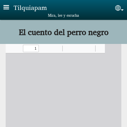
Skip to main content
Tilquiapam
Sel
Mira, lee y escucha
El cuento del perro negro